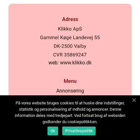
Adress
web:
www.klikko.dk
Menu
Annonsering
Om oss
På vores website bruges cookies til at huske dine indstillinger,
Cookies
statistik og personalisering af indhold og annoncer. Denne
information deles med tredjepart. Ved fortsat brug af websiden
Kontakta oss
godkender du cookiepolitikken.
Sitemap
Ok
Privatlivspolitik