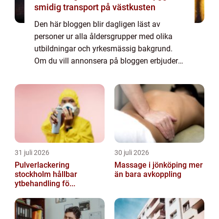
smidig transport på västkusten
Den här bloggen blir dagligen läst av
personer ur alla åldersgrupper med olika
utbildningar och yrkesmässig bakgrund.
Om du vill annonsera på bloggen erbjuder
vi flera möjligheter. Bannerannonser är
endast ett av alternativen. Kontakta
redaktionen så...
31 juli 2026
30 juli 2026
Pulverlackering
Massage i jönköping mer
stockholm hållbar
än bara avkoppling
ytbehandling fö...