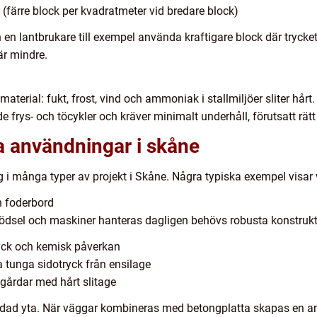
 (färre block per kvadratmeter vid bredare block)
 lantbrukare till exempel använda kraftigare block där trycket 
är mindre.
terial: fukt, frost, vind och ammoniak i stallmiljöer sliter hårt
 frys- och töcykler och kräver minimalt underhåll, förutsatt rät
a användningar i skåne
lag i många typer av projekt i Skåne. Några typiska exempel visar 
h foderbord
gödsel och maskiner hanteras dagligen behövs robusta konstruk
ryck och kemisk påverkan
 tunga sidotryck från ensilage
gårdar med hårt slitage
städad yta. När väggar kombineras med betongplatta skapas en an