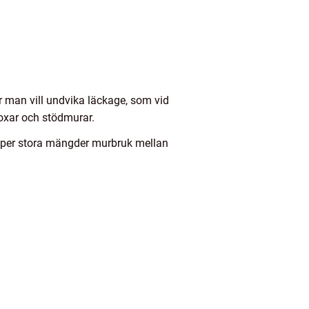
r man vill undvika läckage, som vid
boxar och stödmurar.
lipper stora mängder murbruk mellan