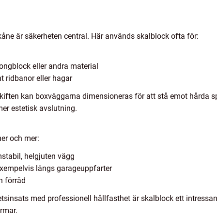
kåne är säkerheten central. Här används skalblock ofta för:
ngblock eller andra material
 ridbanor eller hagar
iften kan boxväggarna dimensioneras för att stå emot hårda s
mer estetisk avslutning.
er och mer:
stabil, helgjuten vägg
exempelvis längs garageuppfarter
h förråd
tsinsats med professionell hållfasthet är skalblock ett intressa
ormar.