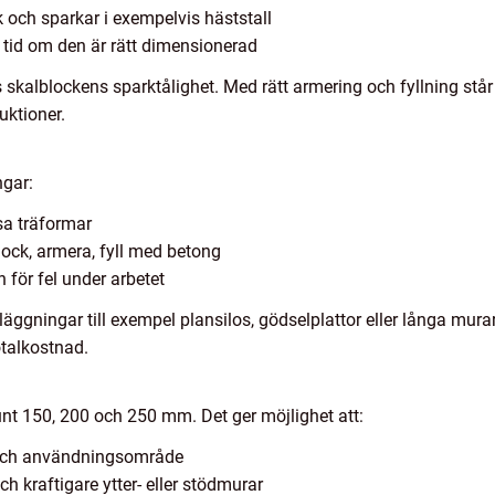
 och sparkar i exempelvis häststall
r tid om den är rätt dimensionerad
s skalblockens sparktålighet. Med rätt armering och fyllning st
uktioner.
ngar:
nsa träformar
ock, armera, fyll med betong
för fel under arbetet
äggningar till exempel plansilos, gödselplattor eller långa mura
otalkostnad.
runt 150, 200 och 250 mm. Det ger möjlighet att:
 och användningsområde
 kraftigare ytter- eller stödmurar