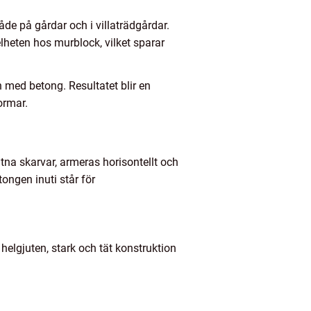
både på gårdar och i villaträdgårdar.
elheten hos murblock, vilket sparar
 med betong. Resultatet blir en
ormar.
tna skarvar, armeras horisontellt och
ongen inuti står för
elgjuten, stark och tät konstruktion