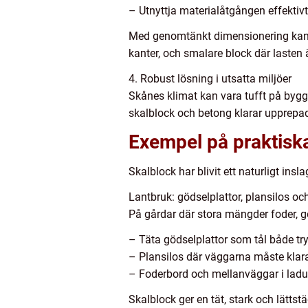
– Utnyttja materialåtgången effektivt
Med genomtänkt dimensionering kan en
kanter, och smalare block där lasten 
4. Robust lösning i utsatta miljöer
Skånes klimat kan vara tufft på byggma
skalblock och betong klarar upprepade
Exempel på praktisk
Skalblock har blivit ett naturligt ins
Lantbruk: gödselplattor, plansilos oc
På gårdar där stora mängder foder, 
– Täta gödselplattor som tål både t
– Plansilos där väggarna måste klara
– Foderbord och mellanväggar i ladu
Skalblock ger en tät, stark och lätt