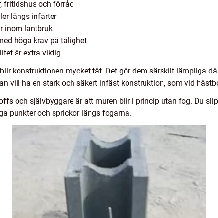
, fritidshus och förråd
er längs infarter
er inom lantbruk
med höga krav på tålighet
tet är extra viktig
blir konstruktionen mycket tät. Det gör dem särskilt lämpliga dä
man vill ha en stark och säkert infäst konstruktion, som vid häst
ffs och självbyggare är att muren blir i princip utan fog. Du s
aga punkter och sprickor längs fogarna.