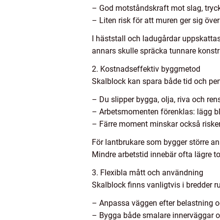
– God motståndskraft mot slag, tryck
– Liten risk för att muren ger sig öve
I häststall och ladugårdar uppskatta
annars skulle spräcka tunnare konstr
2. Kostnadseffektiv byggmetod
Skalblock kan spara både tid och pe
– Du slipper bygga, olja, riva och re
– Arbetsmomenten förenklas: lägg bl
– Färre moment minskar också risken 
För lantbrukare som bygger större anl
Mindre arbetstid innebär ofta lägre t
3. Flexibla mått och användning
Skalblock finns vanligtvis i bredder 
– Anpassa väggen efter belastning
– Bygga både smalare innerväggar och