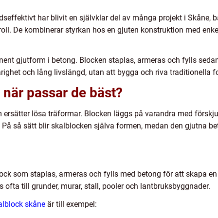
dseffektivt har blivit en självklar del av många projekt i Skåne, 
e roll. De kombinerar styrkan hos en gjuten konstruktion med enk
ent gjutform i betong. Blocken staplas, armeras och fylls sedan
ighet och lång livslängd, utan att bygga och riva traditionella f
 när passar de bäst?
 ersätter lösa träformar. Blocken läggs på varandra med förskju
. På så sätt blir skalblocken själva formen, medan den gjutna bet
ock som staplas, armeras och fylls med betong för att skapa en h
 ofta till grunder, murar, stall, pooler och lantbruksbyggnader.
alblock skåne
är till exempel: