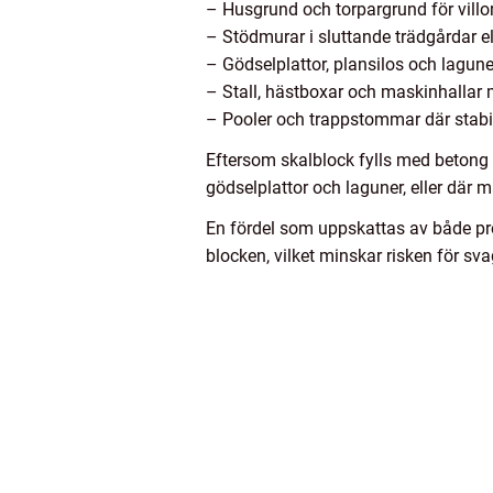
– Husgrund och torpargrund för villor
– Stödmurar i sluttande trädgårdar ell
– Gödselplattor, plansilos och lagun
– Stall, hästboxar och maskinhallar 
– Pooler och trappstommar där stabili
Eftersom skalblock fylls med betong 
gödselplattor och laguner, eller där 
En fördel som uppskattas av både pro
blocken, vilket minskar risken för sv