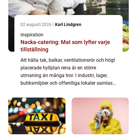
02 augusti 2026
Karl Lindgren
inspiration
Nacka-catering: Mat som lyfter varje
tillställning
Att hålla tak, balkar, ventilationsrör och högt
placerade hyllplan rena är en större
utmaning än många tror. I industri, lager,
butiksmiljöer och offentliga lokaler samlas
damm, smuts och partiklar snabbt på höga
höjder. När rengöring uteblir påverka...