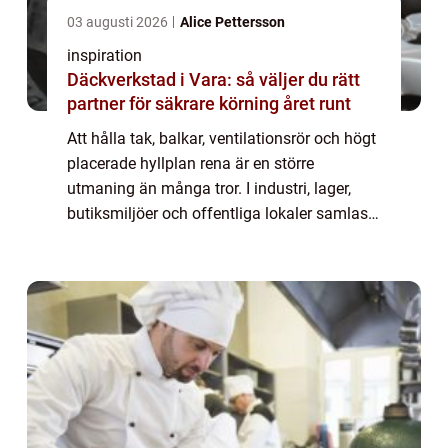
03 augusti 2026
Alice Pettersson
inspiration
Däckverkstad i Vara: så väljer du rätt
partner för säkrare körning året runt
Att hålla tak, balkar, ventilationsrör och högt
placerade hyllplan rena är en större
utmaning än många tror. I industri, lager,
butiksmiljöer och offentliga lokaler samlas
damm, smuts och partiklar snabbt på höga
höjder. När rengöring uteblir påverka...