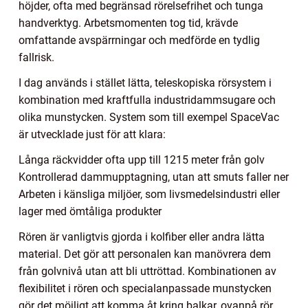
höjder, ofta med begränsad rörelsefrihet och tunga
handverktyg. Arbetsmomenten tog tid, krävde
omfattande avspärrningar och medförde en tydlig
fallrisk.
I dag används i stället lätta, teleskopiska rörsystem i
kombination med kraftfulla industridammsugare och
olika munstycken. System som till exempel SpaceVac
är utvecklade just för att klara:
Långa räckvidder ofta upp till 1215 meter från golv
Kontrollerad dammupptagning, utan att smuts faller ner
Arbeten i känsliga miljöer, som livsmedelsindustri eller
lager med ömtåliga produkter
Rören är vanligtvis gjorda i kolfiber eller andra lätta
material. Det gör att personalen kan manövrera dem
från golvnivå utan att bli uttröttad. Kombinationen av
flexibilitet i rören och specialanpassade munstycken
gör det möjligt att komma åt kring balkar, ovanpå rör,