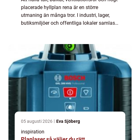
placerade hyllplan rena är en större
utmaning än många tror. I industri, lager,
butiksmiljöer och offentliga lokaler samlas
damm, smuts och partiklar snabbt på höga
höjder. När rengöring uteblir påverka...
05 augusti 2026
Eva Sjöberg
inspiration
Planlaser så väljer du rätt