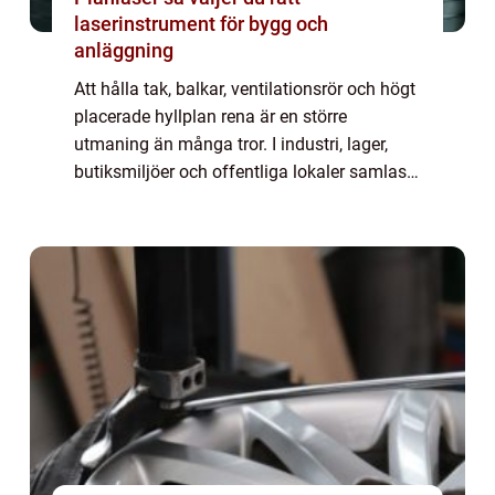
laserinstrument för bygg och
anläggning
Att hålla tak, balkar, ventilationsrör och högt
placerade hyllplan rena är en större
utmaning än många tror. I industri, lager,
butiksmiljöer och offentliga lokaler samlas
damm, smuts och partiklar snabbt på höga
höjder. När rengöring uteblir påverka...