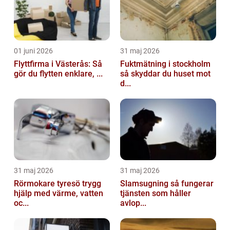
01 juni 2026
31 maj 2026
Flyttfirma i Västerås: Så
Fuktmätning i stockholm
gör du flytten enklare, ...
så skyddar du huset mot
d...
31 maj 2026
31 maj 2026
Rörmokare tyresö trygg
Slamsugning så fungerar
hjälp med värme, vatten
tjänsten som håller
oc...
avlop...