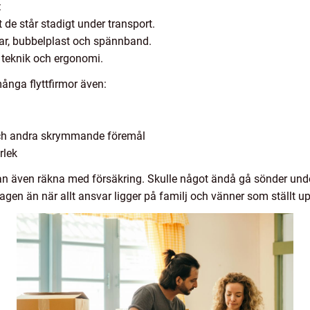
:
de står stadigt under transport.
ar, bubbelplast och spännband.
teknik och ergonomi.
ånga flyttfirmor även:
och andra skrymmande föremål
orlek
an även räkna med försäkring. Skulle något ändå gå sönder unde
magen än när allt ansvar ligger på familj och vänner som ställt u