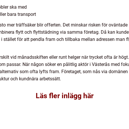
öbler ska med
ler bara transport
 mer träffsäker blir offerten. Det minskar risken för oväntade
binera flytt och flyttstädning via samma företag. Då kan kunde
 stället för att pendla fram och tillbaka mellan adressen man fl
ärskilt vid månadsskiften eller runt helger när trycket ofta är högt
m passar. När någon söker en pålitlig aktör i Västerås med fokus
lternativ som ofta lyfts fram. Företaget, som nås via domänen ve
ruktur och kundnära arbetssätt.
Läs fler inlägg här