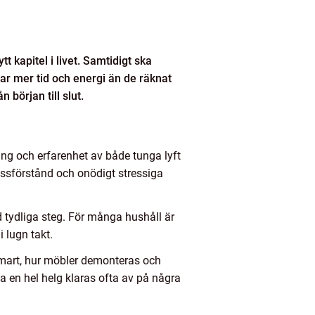
t kapitel i livet. Samtidigt ska
ar mer tid och energi än de räknat
n början till slut.
ing och erfarenhet av både tunga lyft
issförstånd och onödigt stressiga
ed tydliga steg. För många hushåll är
 lugn takt.
 smart, hur möbler demonteras och
a en hel helg klaras ofta av på några