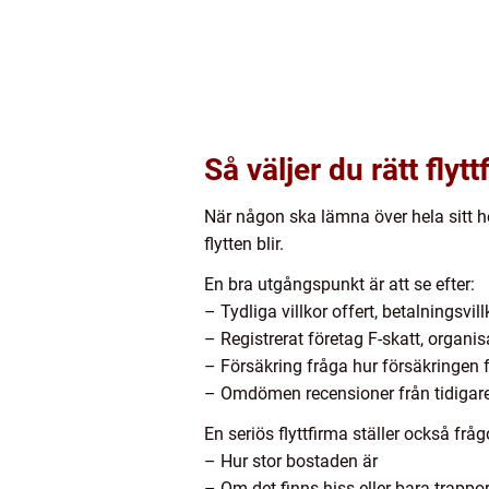
Så väljer du rätt flyt
När någon ska lämna över hela sitt he
flytten blir.
En bra utgångspunkt är att se efter:
– Tydliga villkor offert, betalningsvil
– Registrerat företag F-skatt, organi
– Försäkring fråga hur försäkringen 
– Omdömen recensioner från tidigare 
En seriös flyttfirma ställer också frågo
– Hur stor bostaden är
– Om det finns hiss eller bara trappo