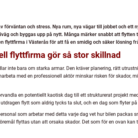
v förväntan och stress. Nya rum, nya vägar till jobbet och ett nyt
iväg och byggas upp på nytt. Många märker snabbt att flytten t
 en flyttfirma i Västerås för att få en smidig och säker lösning frå
ll flyttfirma gör så stor skillnad
ar inte bara om starka armar. Den kräver planering, rätt utrustn
rbeta med en professionell aktör minskar risken för skador, m
örvandla en potentiellt kaotisk dag till ett strukturerat projekt m
tdragen flytt som aldrig tycks ta slut, och en dag som flyter på i
ttpersonal som arbetar med detta varje dag vet hur bilen packas
öremål flyttas utan att orsaka skador. Det som för en ovan kan t