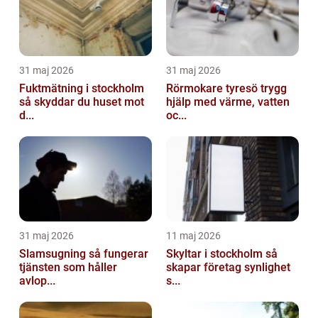
31 maj 2026
31 maj 2026
Fuktmätning i stockholm
Rörmokare tyresö trygg
så skyddar du huset mot
hjälp med värme, vatten
d...
oc...
31 maj 2026
11 maj 2026
Slamsugning så fungerar
Skyltar i stockholm så
tjänsten som håller
skapar företag synlighet
avlop...
s...