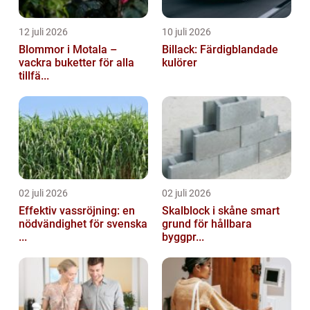
12 juli 2026
10 juli 2026
Blommor i Motala –
Billack: Färdigblandade
vackra buketter för alla
kulörer
tillfä...
02 juli 2026
02 juli 2026
Effektiv vassröjning: en
Skalblock i skåne smart
nödvändighet för svenska
grund för hållbara
...
byggpr...