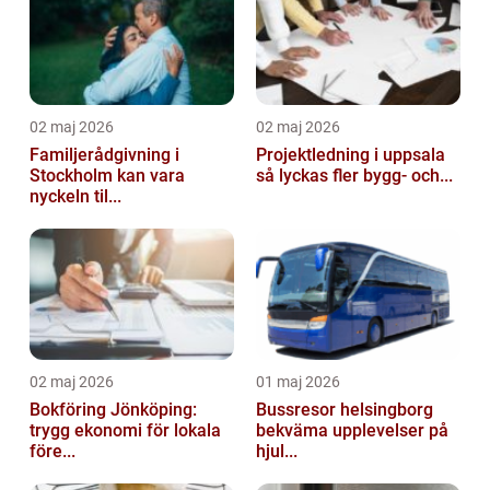
02 maj 2026
02 maj 2026
Familjerådgivning i
Projektledning i uppsala
Stockholm kan vara
så lyckas fler bygg- och...
nyckeln til...
02 maj 2026
01 maj 2026
Bokföring Jönköping:
Bussresor helsingborg
trygg ekonomi för lokala
bekväma upplevelser på
före...
hjul...