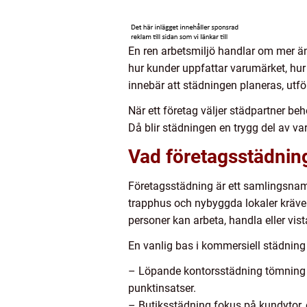
En ren arbetsmiljö handlar om mer än
hur kunder uppfattar varumärket, hur 
innebär att städningen planeras, utfö
När ett företag väljer städpartner be
Då blir städningen en trygg del av va
Vad företagsstädning
Företagsstädning är ett samlingsnamn 
trapphus och nybyggda lokaler kräver
personer kan arbeta, handla eller vis
En vanlig bas i kommersiell städning 
– Löpande kontorsstädning tömning 
punktinsatser.
– Butiksstädning fokus på kundytor, 