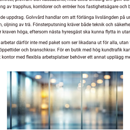
g av trapphus, korridorer och entréer hos fastighetsägare och 
ade uppdrag. Golvvård handlar om att förlänga livslängden på u
n, oljning av trä. Fönsterputsning kräver både teknik och säkerhets
 kraven höga, eftersom nästa hyresgäst ska kunna flytta in utan
arbetar därför inte med paket som ser likadana ut för alla, utan 
 öppettider och branschkrav. För en butik med hög kundtrafik ka
 kontor med flexibla arbetsplatser behöver ett annat upplägg m