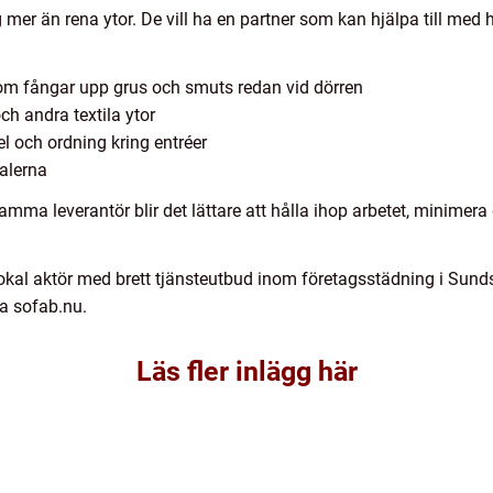
er än rena ytor. De vill ha en partner som kan hjälpa till med h
om fångar upp grus och smuts redan vid dörren
h andra textila ytor
l och ordning kring entréer
kalerna
mma leverantör blir det lättare att hålla ihop arbetet, minimera
lokal aktör med brett tjänsteutbud inom företagsstädning i Sund
ka sofab.nu.
Läs fler inlägg här