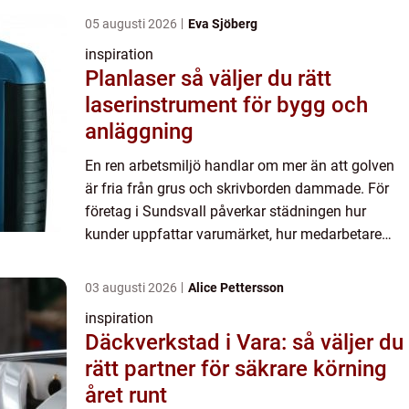
05 augusti 2026
Eva Sjöberg
inspiration
Planlaser så väljer du rätt
laserinstrument för bygg och
anläggning
En ren arbetsmiljö handlar om mer än att golven
är fria från grus och skrivborden dammade. För
företag i Sundsvall påverkar städningen hur
kunder uppfattar varumärket, hur medarbetare
mår och hur effektivt arbetet flyter på.
Professionell företagsstä...
03 augusti 2026
Alice Pettersson
inspiration
Däckverkstad i Vara: så väljer du
rätt partner för säkrare körning
året runt