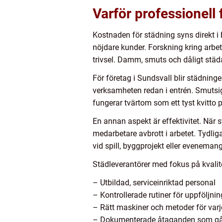
Varför professionell 
Kostnaden för städning syns direkt i 
nöjdare kunder. Forskning kring arbets
trivsel. Damm, smuts och dåligt städa
För företag i Sundsvall blir städning
verksamheten redan i entrén. Smutsiga 
fungerar tvärtom som ett tyst kvitto p
En annan aspekt är effektivitet. När s
medarbetare avbrott i arbetet. Tydli
vid spill, byggprojekt eller evenemang
Städleverantörer med fokus på kvalite
– Utbildad, serviceinriktad personal
– Kontrollerade rutiner för uppföljni
– Rätt maskiner och metoder för varj
– Dokumenterade åtaganden som går 