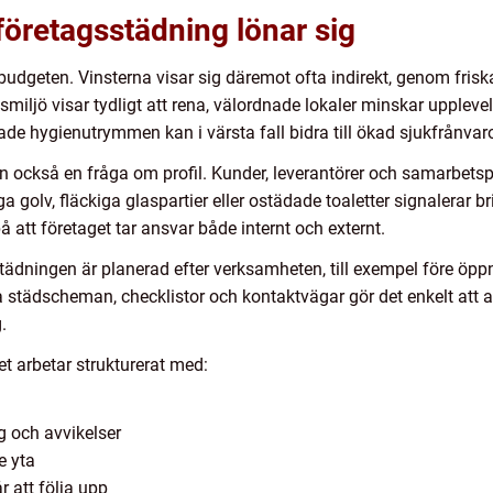
företagsstädning lönar sig
budgeten. Vinsterna visar sig däremot ofta indirekt, genom friska
miljö visar tydligt att rena, välordnade lokaler minskar upplevel
de hygienutrymmen kan i värsta fall bidra till ökad sjukfrånvar
en också en fråga om profil. Kunder, leverantörer och samarbetsp
golv, fläckiga glaspartier eller ostädade toaletter signalerar br
å att företaget tar ansvar både internt och externt.
tädningen är planerad efter verksamheten, till exempel före öppni
ga städscheman, checklistor och kontaktvägar gör det enkelt at
.
t arbetar strukturerat med:
ng och avvikelser
e yta
att följa upp