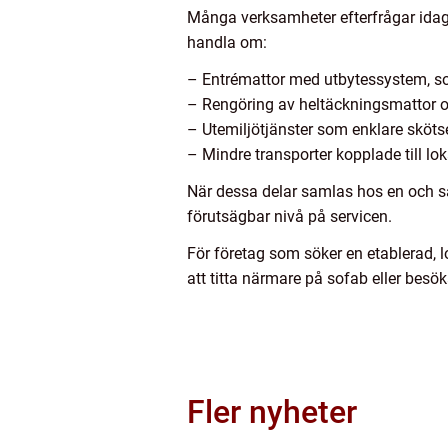
Många verksamheter efterfrågar idag m
handla om:
– Entrémattor med utbytessystem, s
– Rengöring av heltäckningsmattor oc
– Utemiljötjänster som enklare skötse
– Mindre transporter kopplade till lo
När dessa delar samlas hos en och sa
förutsägbar nivå på servicen.
För företag som söker en etablerad, 
att titta närmare på sofab eller besö
Fler nyheter