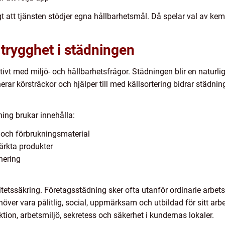
t att tjänsten stödjer egna hållbarhetsmål. Då spelar val av kem
 trygghet i städningen
aktivt med miljö- och hållbarhetsfrågor. Städningen blir en naturli
ar körsträckor och hjälper till med källsortering bidrar städninge
ing brukar innehålla:
 och förbrukningsmaterial
rkta produkter
nering
itetssäkring. Företagsstädning sker ofta utanför ordinarie arbetsti
över vara pålitlig, social, uppmärksam och utbildad för sitt arbe
ktion, arbetsmiljö, sekretess och säkerhet i kundernas lokaler.