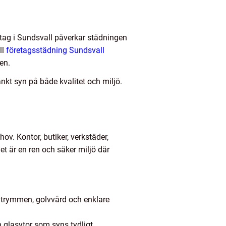
etag i Sundsvall påverkar städningen
ll
företagsstädning Sundsvall
en.
änkt syn på både kvalitet och miljö.
v. Kontor, butiker, verkstäder,
t är en ren och säker miljö där
trymmen, golvvård och enklare
glasytor som syns tydligt.