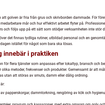
 att golven är fria från grus och skrivborden dammade. För för
medarbetare mår och hur effektivt arbetet flyter på. Professione
rs och följs upp på ett sätt som stödjer verksamheten inte stör d
höver det finnas tydliga rutiner, utbildad personal och en genomt
rdagen istället för något som bara ska lösas.
 innebär i praktiken
för flera tjänster som anpassas efter lokaltyp, bransch och beho
 olika metoder, frekvenser och produkter. Gemensamt är att måle
tas utan att störas av smuts, damm eller dålig ordning.
är:
av papperskorgar, dammtorkning, rengöring av kök och hygienu
entréer, provrum och kassazoner, med extra omsorg om golv och 