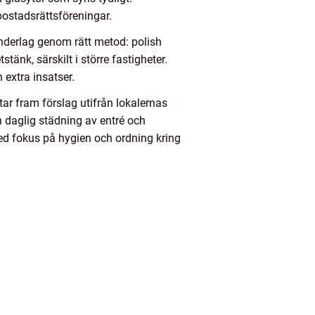
bostadsrättsföreningar.
nderlag genom rätt metod: polish
tänk, särskilt i större fastigheter.
 extra insatser.
tar fram förslag utifrån lokalernas
n daglig städning av entré och
ed fokus på hygien och ordning kring