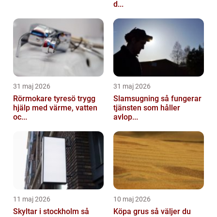
d...
31 maj 2026
31 maj 2026
Rörmokare tyresö trygg
Slamsugning så fungerar
hjälp med värme, vatten
tjänsten som håller
oc...
avlop...
11 maj 2026
10 maj 2026
Skyltar i stockholm så
Köpa grus så väljer du