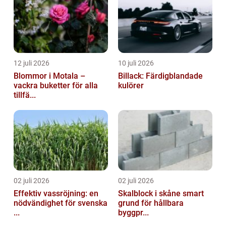
12 juli 2026
10 juli 2026
Blommor i Motala –
Billack: Färdigblandade
vackra buketter för alla
kulörer
tillfä...
02 juli 2026
02 juli 2026
Effektiv vassröjning: en
Skalblock i skåne smart
nödvändighet för svenska
grund för hållbara
...
byggpr...