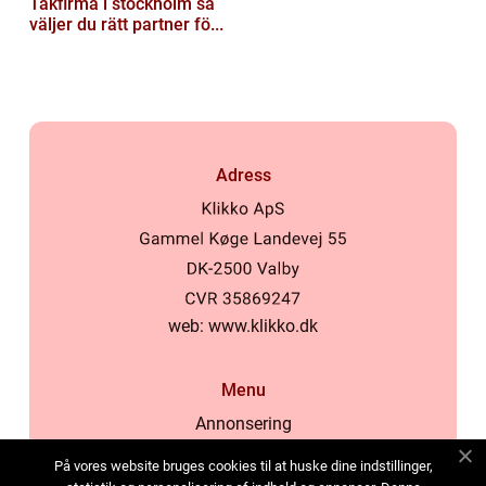
Takfirma i stockholm så
väljer du rätt partner fö...
Adress
web:
www.klikko.dk
Menu
Annonsering
Om oss
På vores website bruges cookies til at huske dine indstillinger,
Cookies