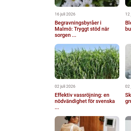
16 juli 2026
12 
Begravningsbyråer i
Bl
Malmö: Tryggt stöd när
bu
sorgen ...
02 juli 2026
02 
Effektiv vassröjning: en
Ska
nödvändighet för svenska
gr
...