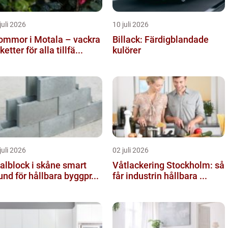
juli 2026
10 juli 2026
ommor i Motala – vackra
Billack: Färdigblandade
ketter för alla tillfä...
kulörer
juli 2026
02 juli 2026
lblock i skåne smart
Våtlackering Stockholm: så
und för hållbara byggpr...
får industrin hållbara ...