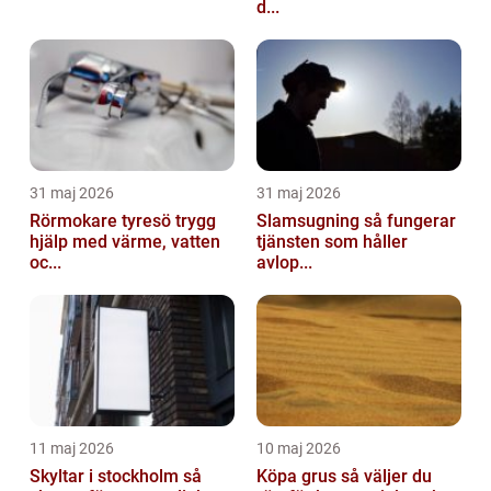
d...
31 maj 2026
31 maj 2026
Rörmokare tyresö trygg
Slamsugning så fungerar
hjälp med värme, vatten
tjänsten som håller
oc...
avlop...
11 maj 2026
10 maj 2026
Skyltar i stockholm så
Köpa grus så väljer du