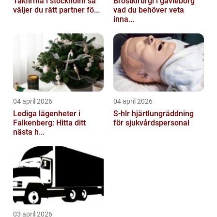
Takfirma i stockholm så
Bröstkirurgi i gävleborg
väljer du rätt partner fö...
vad du behöver veta
inna...
04 april 2026
04 april 2026
Lediga lägenheter i
S-hlr hjärtlungräddning
Falkenberg: Hitta ditt
för sjukvårdspersonal
nästa h...
03 april 2026