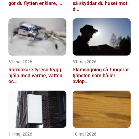
gör du flytten enklare, ...
så skyddar du huset mot
d...
31 maj 2026
31 maj 2026
Rörmokare tyresö trygg
Slamsugning så fungerar
hjälp med värme, vatten
tjänsten som håller
oc...
avlop...
11 maj 2026
10 maj 2026