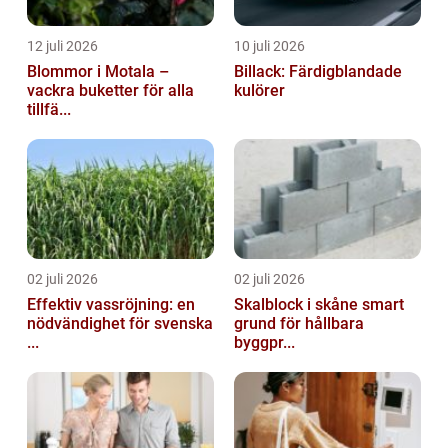
12 juli 2026
10 juli 2026
Blommor i Motala –
Billack: Färdigblandade
vackra buketter för alla
kulörer
tillfä...
02 juli 2026
02 juli 2026
Effektiv vassröjning: en
Skalblock i skåne smart
nödvändighet för svenska
grund för hållbara
...
byggpr...