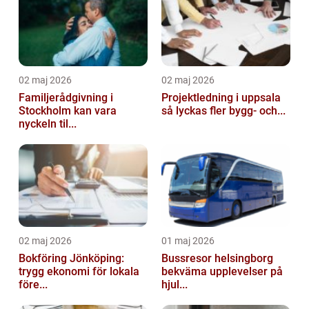
02 maj 2026
02 maj 2026
Familjerådgivning i
Projektledning i uppsala
Stockholm kan vara
så lyckas fler bygg- och...
nyckeln til...
02 maj 2026
01 maj 2026
Bokföring Jönköping:
Bussresor helsingborg
trygg ekonomi för lokala
bekväma upplevelser på
före...
hjul...