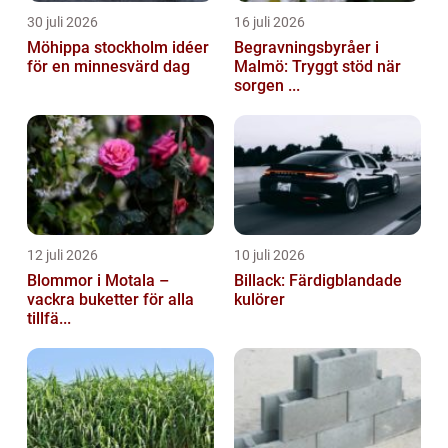
30 juli 2026
16 juli 2026
Möhippa stockholm idéer
Begravningsbyråer i
för en minnesvärd dag
Malmö: Tryggt stöd när
sorgen ...
12 juli 2026
10 juli 2026
Blommor i Motala –
Billack: Färdigblandade
vackra buketter för alla
kulörer
tillfä...