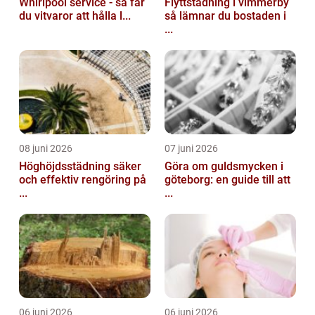
Whirlpool service - så får
Flyttstädning i vimmerby
du vitvaror att hålla l...
så lämnar du bostaden i
...
08 juni 2026
07 juni 2026
Höghöjdsstädning säker
Göra om guldsmycken i
och effektiv rengöring på
göteborg: en guide till att
...
...
06 juni 2026
06 juni 2026