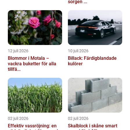
sorgen ...
12 juli 2026
10 juli 2026
Blommor i Motala –
Billack: Färdigblandade
vackra buketter för alla
kulörer
tillfä...
02 juli 2026
02 juli 2026
Effektiv vassröjning: en
Skalblock i skåne smart