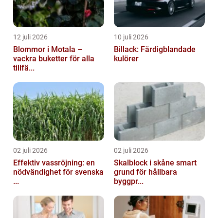
12 juli 2026
10 juli 2026
Blommor i Motala –
Billack: Färdigblandade
vackra buketter för alla
kulörer
tillfä...
02 juli 2026
02 juli 2026
Effektiv vassröjning: en
Skalblock i skåne smart
nödvändighet för svenska
grund för hållbara
...
byggpr...