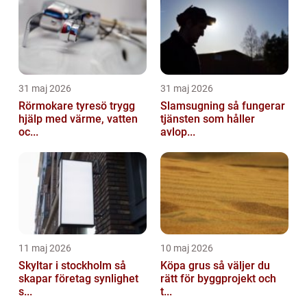
31 maj 2026
31 maj 2026
Rörmokare tyresö trygg
Slamsugning så fungerar
hjälp med värme, vatten
tjänsten som håller
oc...
avlop...
11 maj 2026
10 maj 2026
Skyltar i stockholm så
Köpa grus så väljer du
skapar företag synlighet
rätt för byggprojekt och
s...
t...