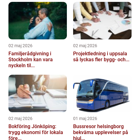
02 maj 2026
02 maj 2026
Familjerådgivning i
Projektledning i uppsala
Stockholm kan vara
så lyckas fler bygg- och...
nyckeln til...
02 maj 2026
01 maj 2026
Bokföring Jönköping:
Bussresor helsingborg
trygg ekonomi för lokala
bekväma upplevelser på
före...
hjul...