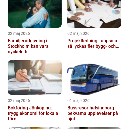
02 maj 2026
02 maj 2026
Familjerådgivning i
Projektledning i uppsala
Stockholm kan vara
så lyckas fler bygg- och...
nyckeln til...
02 maj 2026
01 maj 2026
Bokföring Jönköping:
Bussresor helsingborg
trygg ekonomi för lokala
bekväma upplevelser på
före...
hjul...