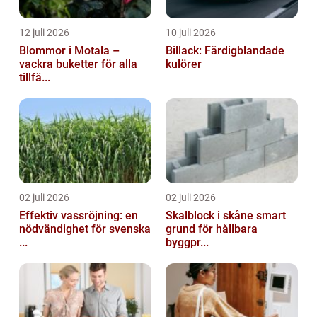
12 juli 2026
10 juli 2026
Blommor i Motala –
Billack: Färdigblandade
vackra buketter för alla
kulörer
tillfä...
02 juli 2026
02 juli 2026
Effektiv vassröjning: en
Skalblock i skåne smart
nödvändighet för svenska
grund för hållbara
...
byggpr...