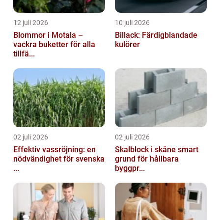
12 juli 2026
10 juli 2026
Blommor i Motala –
Billack: Färdigblandade
vackra buketter för alla
kulörer
tillfä...
02 juli 2026
02 juli 2026
Effektiv vassröjning: en
Skalblock i skåne smart
nödvändighet för svenska
grund för hållbara
...
byggpr...