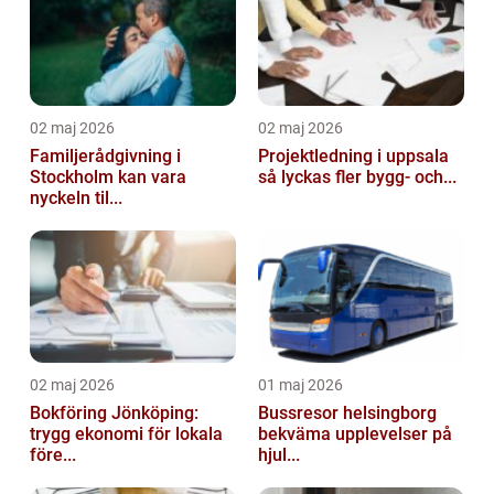
02 maj 2026
02 maj 2026
Familjerådgivning i
Projektledning i uppsala
Stockholm kan vara
så lyckas fler bygg- och...
nyckeln til...
02 maj 2026
01 maj 2026
Bokföring Jönköping:
Bussresor helsingborg
trygg ekonomi för lokala
bekväma upplevelser på
före...
hjul...