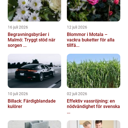
16 juli 2026
12 juli 2026
Begravningsbyråer i
Blommor i Motala –
Malmö: Tryggt stöd när
vackra buketter för alla
sorgen ...
tillfä...
10 juli 2026
02 juli 2026
Billack: Färdigblandade
Effektiv vassröjning: en
kulörer
nödvändighet för svenska
...