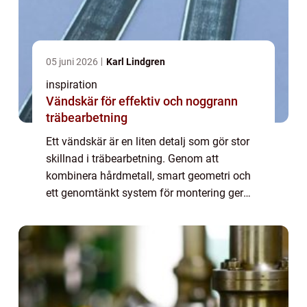
05 juni 2026
Karl Lindgren
inspiration
Vändskär för effektiv och noggrann
träbearbetning
Ett vändskär är en liten detalj som gör stor
skillnad i träbearbetning. Genom att
kombinera hårdmetall, smart geometri och
ett genomtänkt system för montering ger
vändskär en jämn yta, mindre stillestånd
och lägre totalkostnad över tid. De används i
...