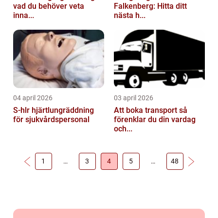
vad du behöver veta
Falkenberg: Hitta ditt
inna...
nästa h...
04 april 2026
03 april 2026
S-hlr hjärtlungräddning
Att boka transport så
för sjukvårdspersonal
förenklar du din vardag
och...
1
…
3
4
5
…
48