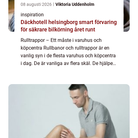
08 augusti 2026
Viktoria Uddenholm
inspiration
Däckhotell helsingborg smart förvaring
för säkrare bilkörning året runt
Rulltrappor – Ett måste i varuhus och
köpcentra Rullbanor och rulltrappor är en
vanlig syn i de flesta varuhus och köpcentra
i dag. De är vanliga av flera skäl. De hjälper
oss att förflytta oss från en punkt till en
annan utan att vi behöver ansträng...