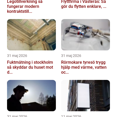
Legotillverkning så
Flyttfirma i Västerås: Så
fungerar modern
gör du flytten enklare, ...
kontraktstill...
31 maj 2026
31 maj 2026
Fuktmätning i stockholm
Rörmokare tyresö trygg
så skyddar du huset mot
hjälp med värme, vatten
d...
oc...
31 maj 2026
11 maj 2026