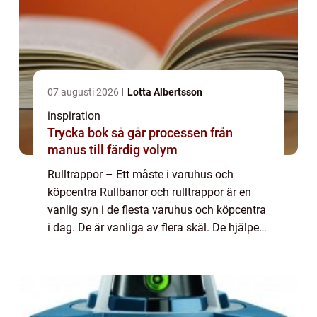
07 augusti 2026
Lotta Albertsson
inspiration
Trycka bok så går processen från
manus till färdig volym
Rulltrappor – Ett måste i varuhus och
köpcentra Rullbanor och rulltrappor är en
vanlig syn i de flesta varuhus och köpcentra
i dag. De är vanliga av flera skäl. De hjälper
oss att förflytta oss från en punkt till en
annan utan att vi behöver ansträng...