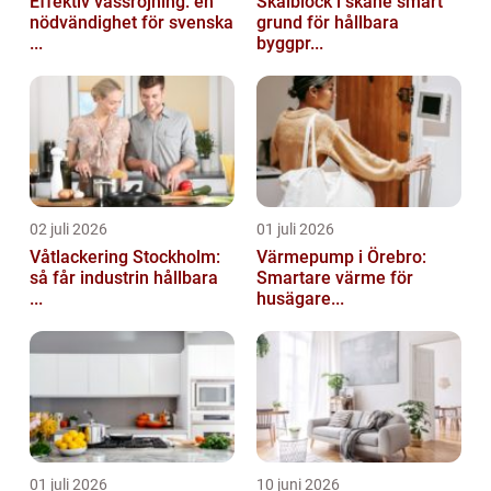
Effektiv vassröjning: en
Skalblock i skåne smart
nödvändighet för svenska
grund för hållbara
...
byggpr...
02 juli 2026
01 juli 2026
Våtlackering Stockholm:
Värmepump i Örebro:
så får industrin hållbara
Smartare värme för
...
husägare...
01 juli 2026
10 juni 2026