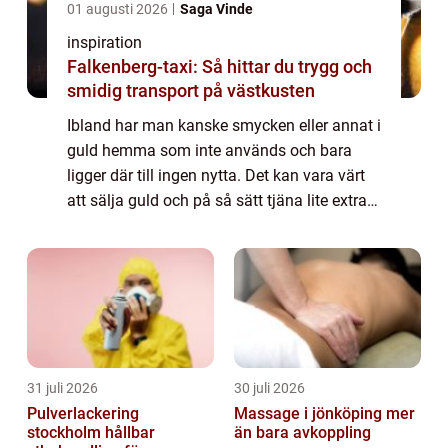
01 augusti 2026
Saga Vinde
inspiration
Falkenberg-taxi: Så hittar du trygg och
smidig transport på västkusten
Ibland har man kanske smycken eller annat i
guld hemma som inte används och bara
ligger där till ingen nytta. Det kan vara värt
att sälja guld och på så sätt tjäna lite extra
pengar. Då kan man köpa något annat kul
som man ha nytta av istället. Kans...
31 juli 2026
30 juli 2026
Pulverlackering
Massage i jönköping mer
stockholm hållbar
än bara avkoppling