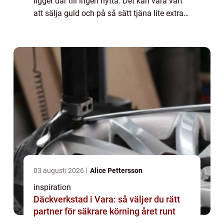
ligger där till ingen nytta. Det kan vara värt
att sälja guld och på så sätt tjäna lite extra
pengar. Då kan man köpa något annat kul
som man ha nytta av istället. Kans...
03 augusti 2026
Alice Pettersson
inspiration
Däckverkstad i Vara: så väljer du rätt
partner för säkrare körning året runt