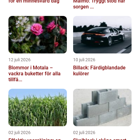
för en minnesvärd dag
Malmö: Tryggt stöd när
sorgen ...
12 juli 2026
10 juli 2026
Blommor i Motala –
Billack: Färdigblandade
vackra buketter för alla
kulörer
tillfä...
02 juli 2026
02 juli 2026