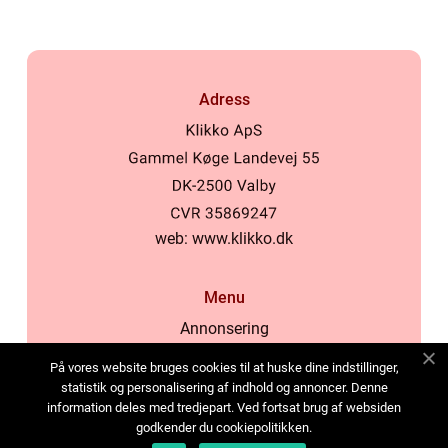
Adress
web:
www.klikko.dk
Menu
Annonsering
Om oss
På vores website bruges cookies til at huske dine indstillinger,
Cookies
statistik og personalisering af indhold og annoncer. Denne
information deles med tredjepart. Ved fortsat brug af websiden
Kontakta oss
godkender du cookiepolitikken.
Sitemap