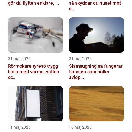
gör du flytten enklare, ...
så skyddar du huset mot
d...
31 maj 2026
31 maj 2026
Rörmokare tyresö trygg
Slamsugning så fungerar
hjälp med värme, vatten
tjänsten som håller
oc...
avlop...
11 maj 2026
10 maj 2026