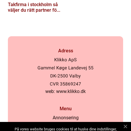
Takfirma i stockholm så
väljer du rätt partner fö...
Adress
web:
www.klikko.dk
Menu
Annonsering
Om oss
På vores website bruges cookies til at huske dine indstillinger,