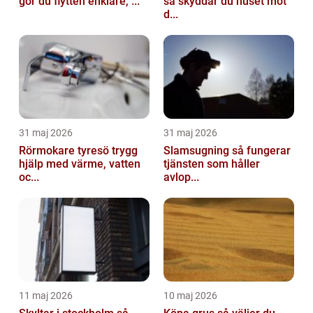
gör du flytten enklare, ...
så skyddar du huset mot
d...
31 maj 2026
31 maj 2026
Rörmokare tyresö trygg
Slamsugning så fungerar
hjälp med värme, vatten
tjänsten som håller
oc...
avlop...
11 maj 2026
10 maj 2026