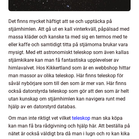
Det finns mycket häftigt att se och upptäcka på
stjärnhimlen. Att gå ut en kall vinterkväll, påpälsad med
massa kläder och kanske ta med sig en termos med te
eller kaffe och samtidigt titta på stjärnorna brukar vara
mysigt. Med ett astronomiskt teleskop som även kallas
stjärnkikare kan man få fantastiska upplevelser av
himlavalvet. Hos Kikkertland som är en webbshop hittar
man massor av olika teleskop. Här finns teleskop för
såväl nybörjare som till den som är mer van. Här finns
också datorstyrda teleskop som gör att den som är helt
utan kunskap om stjärnhimlen kan navigera runt med
hjälp av en datorstyrd databas.
Om man inte riktigt vet vilket
teleskop
man ska köpa
kan man få bra rådgivning och hjälp här. Att beställa på
nätet är också väldigt bra då man i lugn och ro kan kika