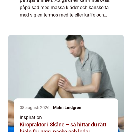
på stjärnhimlen. Att gå ut en kall vinterkväll,
påpälsad med massa kläder och kanske ta
med sig en termos med te eller kaffe och
samtidigt titta på stj...
08 augusti 2026
Malin Lindgren
inspiration
Kiropraktor i Skåne – så hittar du rätt
hjälp för rygg, nacke och leder