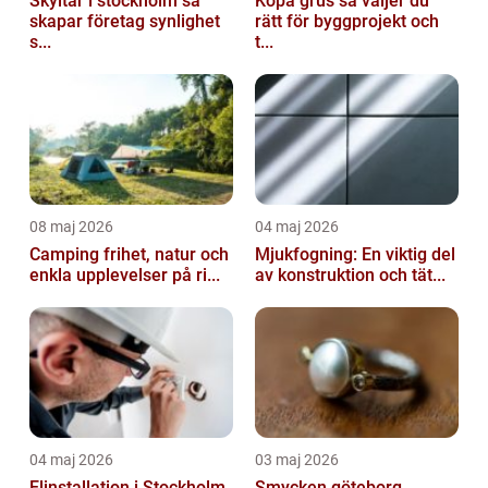
Skyltar i stockholm så
Köpa grus så väljer du
skapar företag synlighet
rätt för byggprojekt och
s...
t...
08 maj 2026
04 maj 2026
Camping frihet, natur och
Mjukfogning: En viktig del
enkla upplevelser på ri...
av konstruktion och tät...
04 maj 2026
03 maj 2026
Elinstallation i Stockholm
Smycken göteborg