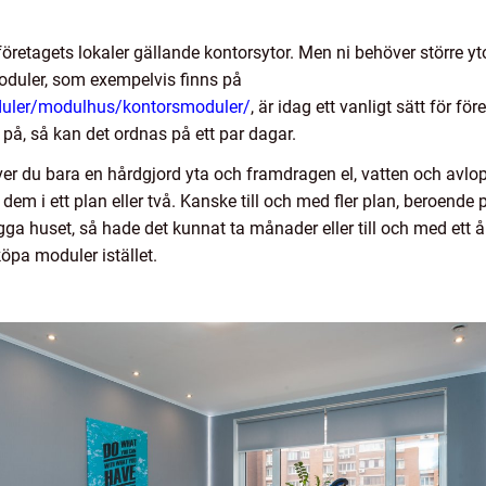
 företagets lokaler gällande kontorsytor. Men ni behöver större yto
oduler, som exempelvis finns på
uler/modulhus/kontorsmoduler/
, är idag ett vanligt sätt för f
 på, så kan det ordnas på ett par dagar.
r du bara en hårdgjord yta och framdragen el, vatten och avlopp
em i ett plan eller två. Kanske till och med fler plan, beroend
ygga huset, så hade det kunnat ta månader eller till och med ett
öpa moduler istället.