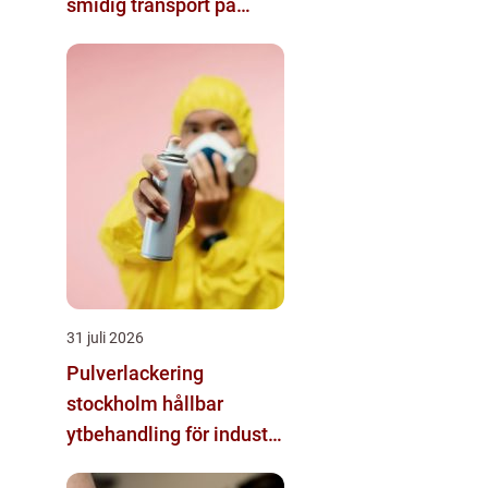
smidig transport på
västkusten
31 juli 2026
Pulverlackering
stockholm hållbar
ytbehandling för industri
och hantverk