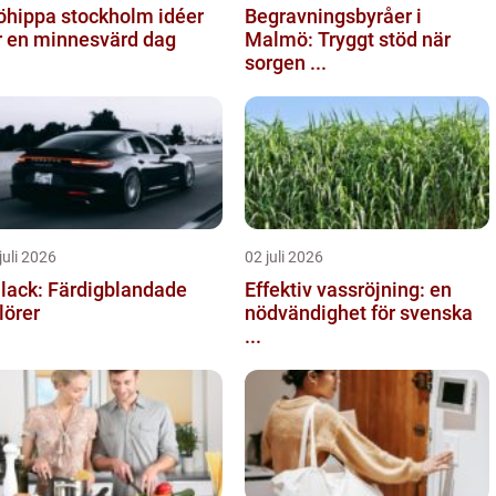
hippa stockholm idéer
Begravningsbyråer i
r en minnesvärd dag
Malmö: Tryggt stöd när
sorgen ...
juli 2026
02 juli 2026
llack: Färdigblandade
Effektiv vassröjning: en
lörer
nödvändighet för svenska
...