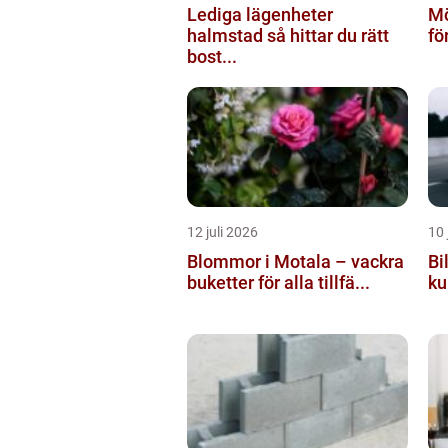
Lediga lägenheter
Mö
halmstad så hittar du rätt
fö
bost...
12 juli 2026
10 
Blommor i Motala – vackra
Bi
buketter för alla tillfä...
ku