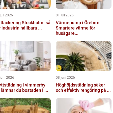
juli 2026
01 juli 2026
tlackering Stockholm: så
Värmepump i Örebro:
r industrin hållbara ...
Smartare värme för
husägare...
juni 2026
08 juni 2026
yttstädning i vimmerby
Höghöjdsstädning säker
 lämnar du bostaden i ...
och effektiv rengöring på ...